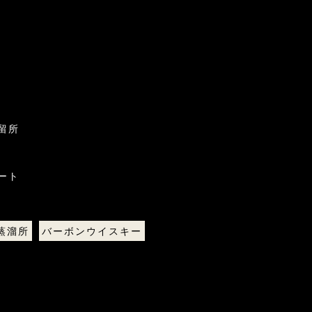
n
留所
ート
蒸溜所
バーボンウイスキー