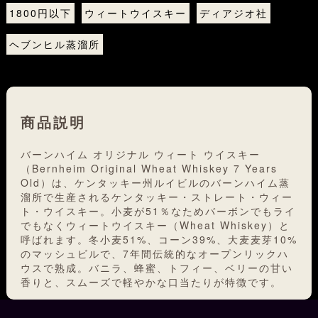
1800円以下
ウィートウイスキー
ディアジオ社
ヘブンヒル蒸溜所
商品説明
バーンハイム オリジナル ウィート ウイスキー
（Bernheim Original Wheat Whiskey 7 Years
Old）は、ケンタッキー州ルイビルのバーンハイム蒸
溜所で生産されるケンタッキー・ストレート・ウィー
ト・ウイスキー。小麦が51％なためバーボンでもライ
でもなくウィートウイスキー（Wheat Whiskey）と
呼ばれます。冬小麦51%、コーン39%、大麦麦芽10%
のマッシュビルで、7年間伝統的なオープンリックハ
ウスで熟成。バニラ、蜂蜜、トフィー、ベリーの甘い
香りと、スムーズで軽やかな口当たりが特徴です。