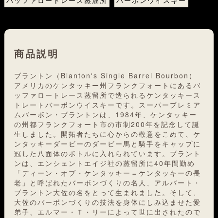
バッファロートレース蒸溜所
バーボンウイスキー
商品説明
ブラントン（Blanton's Single Barrel Bourbon）
アメリカのケンタッキー州フランクフォートにあるバ
ッファロートレース蒸留所で造られるケンタッキース
トレートバーボンウイスキーです。スーパープレミア
ムバーボン・ブラントンは、1984年、ケンタッキー
の州都フランクフォート市の市制200年を記念して誕
生しました。開拓者たちに心からの敬意をこめて、ケ
ンタッキーダービーのダービー馬と騎手をキャップに
冠した八面体のボトルに入れられています。ブラント
ンは、エンシェントエイジ社の蒸留所に40年間勤め
「ディーン・オブ・ケンタッキー＝ケンタッキーの長
老」と呼ばれたバーボンづくりの名人、アルバート・
ブラントン大佐の名をとって生まれました。そして、
大佐のバーボンづくりの技法を身体にしみ込ませた愛
弟子、エルマー・Ｔ・リーによって世に出されたので