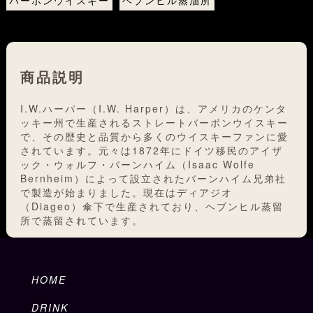
バーボンウイスキー
ヘブンヒル蒸溜所
商品説明
I.W.ハーパー（I.W. Harper）は、アメリカのケンタ
ッキー州で生産されるストレートバーボンウイスキー
で、その歴史と品質から多くのウイスキーファンに愛
されています。元々は1872年にドイツ移民のアイザ
ック・ウォルフ・バーンハイム（Isaac Wolfe
Bernheim）によって設立されたバーンハイム兄弟社
で製造が始まりました。現在はディアジオ
（Diageo）傘下で生産されており、ヘブンヒル蒸留
所で蒸留されています。
HOME
DRINK