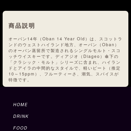
商品説明
オーバン14年（Oban 14 Year Old）は、スコットラ
ンドのウェストハイランド地方、オーバン（Oban）
のオーバン蒸留所で製造されるシングルモルト・スコ
ッチウイスキーです。ディアジオ（Diageo）傘下の
「クラシック・モルト」シリーズに含まれ、ハイラン
ドとアイラの中間的なスタイルで、軽いピート（推定
10～15ppm）、フルーティーさ、潮気、スパイスが
特徴です。
HOME
DRINK
FOOD