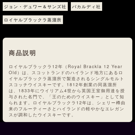
ジョン・デュワー＆サンズ社
バカルディ社
ロイヤルブラックラ蒸溜所
商品説明
ロイヤルブラックラ12年（Royal Brackla 12 Year
Old）は、スコットランドのハイランド地方にあるロ
イヤルブラックラ蒸溜所で製造されるシングルモルト
スコッチウイスキーです。1812年創業の同蒸溜所
は、1833年にウイリアム4世から英国王室御用達を授
与された名門で、「王のためのウイスキー」として知
られます。ロイヤルブラックラ12年は、シェリー樽由
来のフルーティーさとハイランドの軽やかなエレガン
スが調和したウイスキーです。