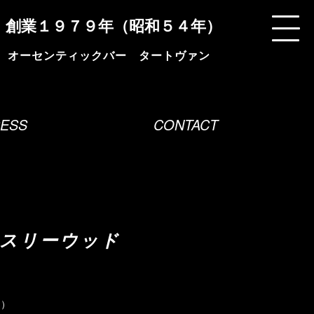
創業１９７９年（昭和５４年）
ESS
CONTACT
 スリーウッド
l）