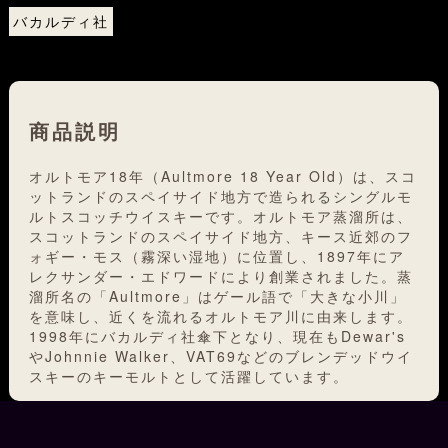
バカルディ社
商品説明
オルトモア18年（Aultmore 18 Year Old）は、スコ
ットランドのスペイサイド地方で造られるシングルモ
ルトスコッチウイスキーです。オルトモア蒸溜所は、
スコットランドのスペイサイド地方、キース近郊のフ
ォギー・モス（霧深い湿地）に位置し、1897年にア
レクサンダー・エドワードにより創業されました。蒸
溜所名の「Aultmore」はゲール語で「大きな小川」
を意味し、近くを流れるオルトモア川に由来します。
1998年にバカルディ社傘下となり、現在もDewar's
やJohnnie Walker、VAT69などのブレンデッドウイ
スキーのキーモルトとして活躍しています。