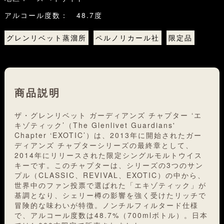
アルコール度数： 48.7度
グレンリベット蒸溜所
ペルノリカール社
限定品
商品説明
ザ・グレンリベット ガーディアンズ チャプター ‘エ
キゾティック’（The Glenlivet Guardians'
Chapter ‘EXOTIC’）は、2013年に開始されたガー
ディアンズ チャプターシリーズの最終章として、
2014年にリリースされた限定シングルモルトウイス
キーです。このチャプターは、シリーズの3つのサン
プル（CLASSIC、REVIVAL、EXOTIC）の中から、
世界中のファン投票で選ばれた「エキゾティック」が
基調となり、シェリー樽の影響を強く受けたリッチで
冒険的な味わいが特徴。ノンチルフィルタード仕様
で、アルコール度数は48.7%（700mlボトル）。日本